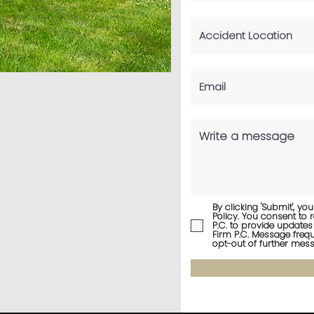
By clicking 'Submit', y
Policy. You consent t
P.C. to provide update
Firm P.C. Message freq
opt-out of further mess