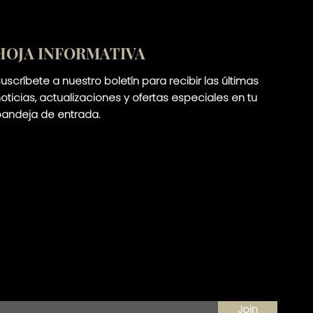
HOJA INFORMATIVA
uscríbete a nuestro boletín para recibir las últimas
oticias, actualizaciones y ofertas especiales en tu
andeja de entrada.
la Firma). No se crea ninguna relación
n. La Firma mantendrá la información
ta que se forme una relación
 son solo para fines informativos y no
ulario o discuta con nuestros abogados
Join