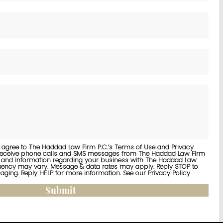
ou agree to The Haddad Law Firm P.C.’s Terms of Use and Privacy
o receive phone calls and SMS messages from The Haddad Law Firm
s and information regarding your business with The Haddad Law
uency may vary. Message & data rates may apply. Reply STOP to
aging. Reply HELP for more information. See our Privacy Policy
Submit