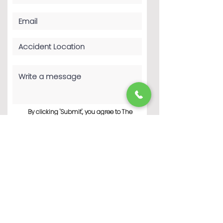
By clicking 'Submit', you agree to The
Haddad Law Firm P.C.’s Terms of Use
and Privacy Policy. You consent to
receive phone calls and SMS
messages from The Haddad Law Firm
P.C. to provide updates and
information regarding your business
with The Haddad Law Firm P.C.
Message frequency may vary. Message
& data rates may apply. Reply STOP to
opt-out of further messaging. Reply
HELP for more information. See our
Privacy Policy
Submit