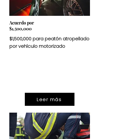
Acuerdo por
$1,500,000
$1,500,000 para peatón atropellado
por vehículo motorizado
ASENTAMIEN
$1,500,000
TO
Leer más