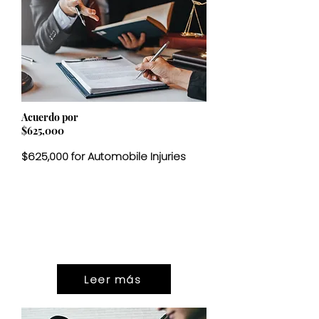
Acuerdo por
$625,000
$625,000 for Automobile Injuries
ASENTAMIEN
$625,000
TO
Leer más