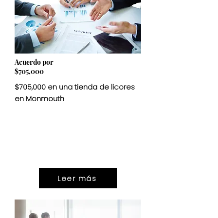
Acuerdo por
$705,000
$705,000 en una tienda de licores
en Monmouth
ASENTAMIEN
$705,000
TO
Leer más